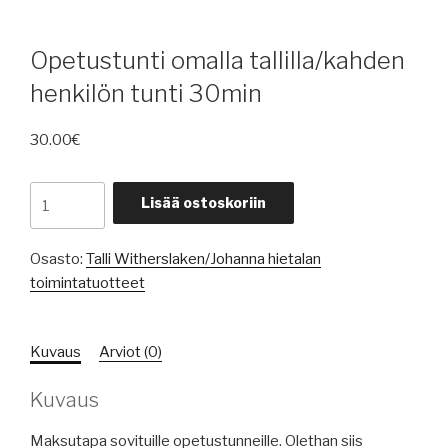
Opetustunti omalla tallilla/kahden
henkilön tunti 30min
30.00
€
Opetustunti
Lisää ostoskoriin
omalla
tallilla/kahden
Osasto:
Talli Witherslaken/Johanna hietalan
henkilön
toimintatuotteet
tunti
30min
määrä
Kuvaus
Arviot (0)
Kuvaus
Maksutapa sovituille opetustunneille. Olethan siis