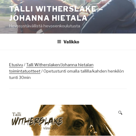
Siirry
TALLI WITHERSLAKE –
sisältöön
JOHANNA HIETALA
Hevosystävällistä hevosenkoulutusta
Valikko
Etusivu
/
Talli Witherslaken/Johanna hietalan
toimintatuotteet
/ Opetustunti omalla tallilla/kahden henkilön
tunti 30min
🔍